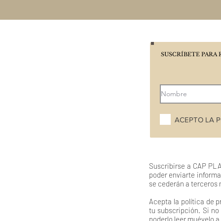
SUSCRÍBETE PARA 
ACEPTO LA P
Suscribirse a CAP PLA
poder enviarte informa
se cederán a terceros 
Acepta la política de
tu subscripción. Si n
poderlo leer muévelo a