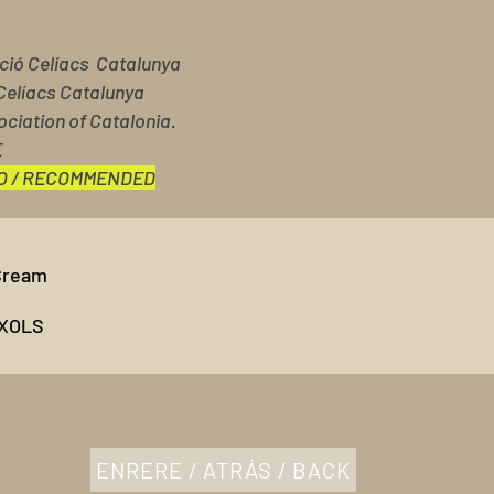
ació Celíacs Catalunya
Celíacs Catalunya
ociation of Catalonia.
E
O / RECOMMENDED
 Cream
ÍXOLS
ENRERE / ATRÁS / BACK