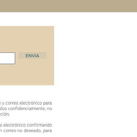
ENVIA
 y correo electrónico para
ados confidencialmente, no
ación.
eo electrónico confirmando
en correo no deseado, para