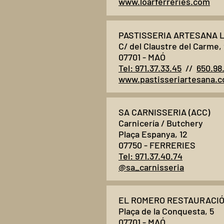
www.loarferreries.com
PASTISSERIA ARTESANA L
C/ del Claustre del Carme,
07701 - MAÓ
Tel: 971.37.33.45
//
650.98
www.pastisseriartesana.
SA CARNISSERIA (ACC)
Carnicería / Butchery
Plaça Espanya, 12
07750 - FERRERIES
Tel: 971.37.40.74
@sa_carnisseria
EL ROMERO RESTAURACIÓ
Plaça de la Conquesta, 5
07701 - MAÓ