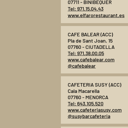
07711 - BINIBÈQUER
Tel: 971.15.04.43
www.elfarorestaurant.es
CAFE BALEAR (ACC)
Pla de Sant Joan, 15
07760 - CIUTADELLA
Tel: 971.38.00.05
www.cafebalear.com
@cafebalear
CAFETERIA SUSY (ACC)
Cala Macarella
07760 - MENORCA
Tel: 643.105.520
www.cafeteriasusy.com
@susybarcafeteria