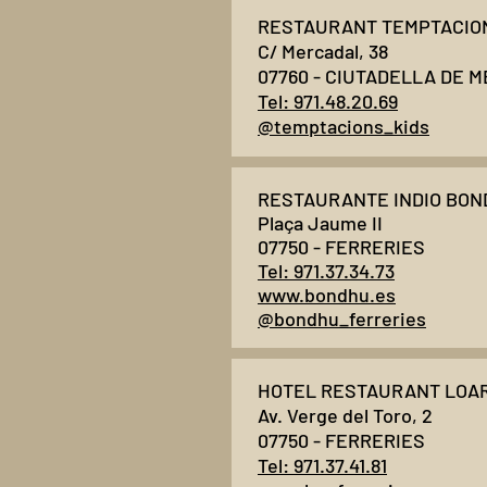
RESTAURANT TEMPTACION
C/ Mercadal, 38
07760 - CIUTADELLA DE 
Tel: 971.48.20.69
@temptacions_kids
RESTAURANTE INDIO BON
Plaça Jaume II
07750 - FERRERIES
Tel: 971.37.34.73
www.bondhu.es
@bondhu_ferreries
HOTEL RESTAURANT LOAR 
Av. Verge del Toro, 2
07750 - FERRERIES
Tel: 971.37.41.81