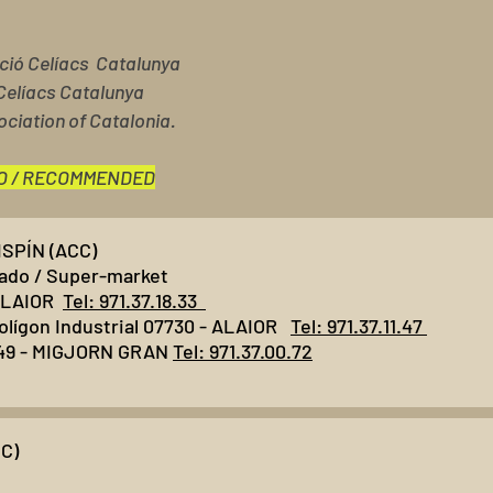
ació Celíacs Catalunya
Celíacs Catalunya
ociation of Catalonia.
O / RECOMMENDED
SPÍN (ACC)
ado / Super-market
 ALAIOR
Tel: 971.37.18.33
 Polígon Industrial 07730 - ALAIOR
Tel: 971.37.11.47
7749 - MIGJORN GRAN
Tel: 971.37.00.72
C)