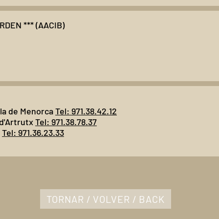
DEN *** (AACIB)
lla de Menorca
Tel: 971.38.42.12
 d'Artrutx
Tel: 971.38.78.37
ó
Tel: 971.36.23.33
TORNAR / VOLVER / BACK