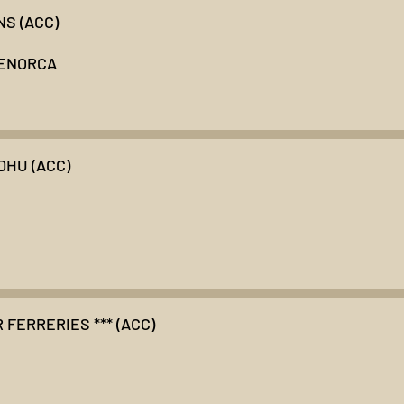
S (ACC)
MENORCA
DHU (ACC)
FERRERIES *** (ACC)