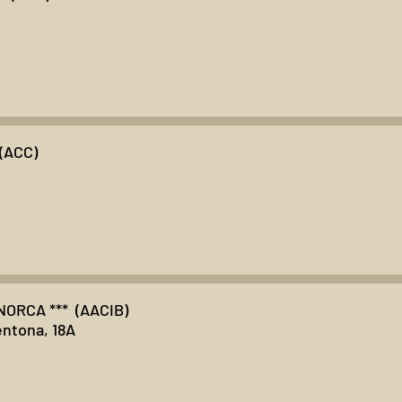
(ACC)
ORCA *** (AACIB)
entona, 18A