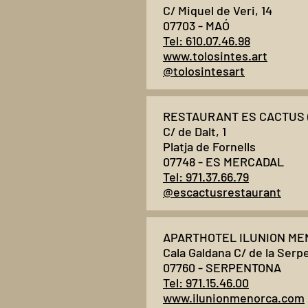
C/ Miquel de Veri, 14
07703 - MAÓ
Tel: 610.07.46.98
www.tolosintes.art
@tolosintesart
RESTAURANT ES CACTUS 
C/ de Dalt, 1
Platja de Fornells
07748 - ES MERCADAL
Tel: 971.37.66.79
@escactusrestaurant
APARTHOTEL ILUNION MEN
Cala Galdana C/ de la Serp
07760 - SERPENTONA
Tel: 971.15.46.00
www.ilunionmenorca.com