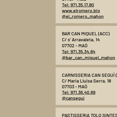
Tel: 971.35.17.80
www.elromero.bio
@el_romero_mahon
BAR CAN MIQUEL (ACC)
C/ s' Arravaleta, 14
07702 - MAÓ
Tel: 971.35.34.84
@bar_can_miquel_mahon
CARNISSERIA CAN SEGUÍ 
C/ Maria Lluïsa Serra, 18
07703 - MAÓ
Tel: 971.36.40.69
@cansegui
PASTISSERIA TOLO SINTES