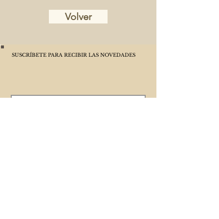
Volver
SUSCRÍBETE PARA RECIBIR LAS NOVEDADES
ACEPTO LA POLÍTICA DE PRIVACIDAD
ENVIA
POLÍTICA DE PRIVACIDAD
Suscribirse a CAP PLAT AMB BLAT es voluntario y