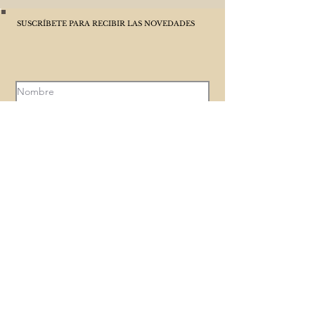
SUSCRÍBETE PARA RECIBIR LAS NOVEDADES
ACEPTO LA POLÍTICA DE PRIVACIDAD
ENVIA
POLÍTICA DE PRIVACIDAD
Suscribirse a CAP PLAT AMB BLAT es voluntario y
gratuito, únicamente necesito tu nombre y correo
electrónico para poder enviarte información que
considere que pueda ser de tu interés. Tus datos
serán tratados confidencialmente, no se cederán a
terceros ni haré ningún otro uso que no sea